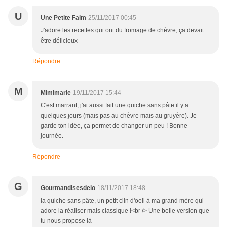
U
Une Petite Faim
25/11/2017 00:45
J'adore les recettes qui ont du fromage de chèvre, ça devait
être délicieux
Répondre
M
Mimimarie
19/11/2017 15:44
C'est marrant, j'ai aussi fait une quiche sans pâte il y a
quelques jours (mais pas au chèvre mais au gruyère). Je
garde ton idée, ça permet de changer un peu ! Bonne
journée.
Répondre
G
Gourmandisesdelo
18/11/2017 18:48
la quiche sans pâte, un petit clin d'oeil à ma grand mère qui
adore la réaliser mais classique !<br /> Une belle version que
tu nous propose là