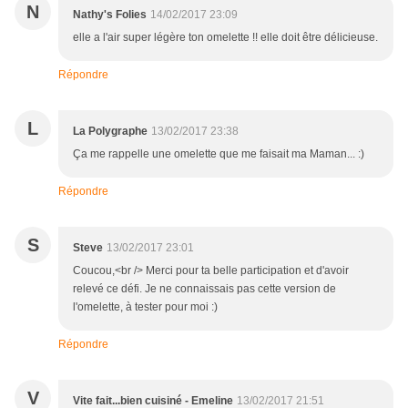
N
Nathy's Folies
14/02/2017 23:09
elle a l'air super légère ton omelette !! elle doit être délicieuse.
Répondre
L
La Polygraphe
13/02/2017 23:38
Ça me rappelle une omelette que me faisait ma Maman... :)
Répondre
S
Steve
13/02/2017 23:01
Coucou,<br /> Merci pour ta belle participation et d'avoir
relevé ce défi. Je ne connaissais pas cette version de
l'omelette, à tester pour moi :)
Répondre
V
Vite fait...bien cuisiné - Emeline
13/02/2017 21:51