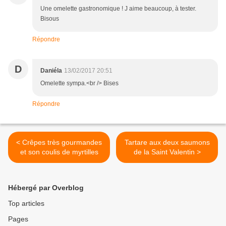
Une omelette gastronomique ! J aime beaucoup, à tester.
Bisous
Répondre
D
Daniéla
13/02/2017 20:51
Omelette sympa.<br /> Bises
Répondre
< Crêpes très gourmandes
Tartare aux deux saumons
et son coulis de myrtilles
de la Saint Valentin >
Hébergé par Overblog
Top articles
Pages