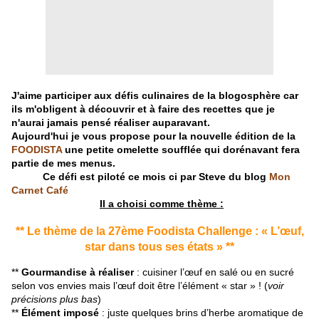
J'aime participer aux défis culinaires de la blogosphère car
ils m'obligent à découvrir et à faire des recettes que je
n'aurai jamais pensé réaliser auparavant.
Aujourd'hui je vous propose pour la nouvelle édition de la
FOODISTA
une petite omelette soufflée qui dorénavant fera
partie de mes menus.
Ce défi est piloté ce mois ci par Steve du blog
Mon
Carnet Café
Il a choisi comme thème :
** Le thème de la 27ème Foodista Challenge : « L’œuf,
star dans tous ses états » **
**
Gourmandise à réaliser
: cuisiner l’œuf en salé ou en sucré
selon vos envies mais l’œuf doit être l’élément « star » ! (
voir
précisions plus bas
)
**
Élément imposé
: juste quelques brins d’herbe aromatique de