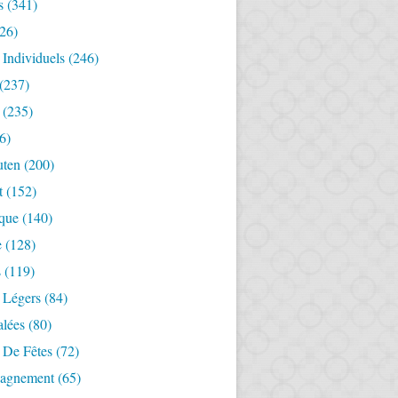
s
(341)
26)
 Individuels
(246)
(237)
(235)
6)
uten
(200)
t
(152)
ique
(140)
e
(128)
s
(119)
 Légers
(84)
alées
(80)
 De Fêtes
(72)
agnement
(65)