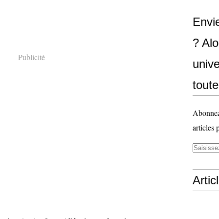
Envi
? Al
Publicité
unive
toute
Abonnez-
articles 
Artic