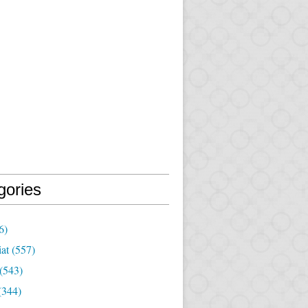
gories
6)
iat
(557)
(543)
(344)