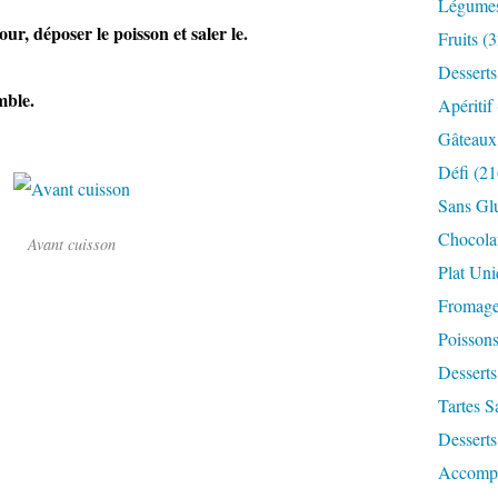
Légume
ur, déposer le poisson et saler le.
Fruits
(3
Desserts
mble.
Apéritif
Gâteaux
Défi
(21
Sans Gl
Chocola
Avant cuisson
Plat Un
Fromag
Poisson
Desserts
Tartes S
Desserts
Accomp