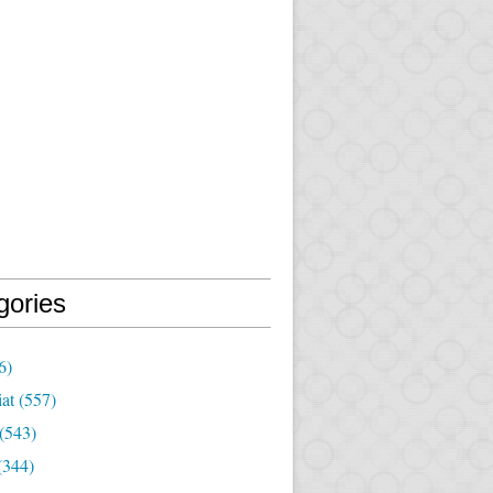
gories
6)
iat
(557)
(543)
(344)