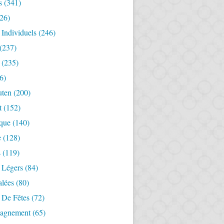
s
(341)
26)
 Individuels
(246)
(237)
(235)
6)
uten
(200)
t
(152)
ique
(140)
e
(128)
s
(119)
 Légers
(84)
alées
(80)
 De Fêtes
(72)
agnement
(65)