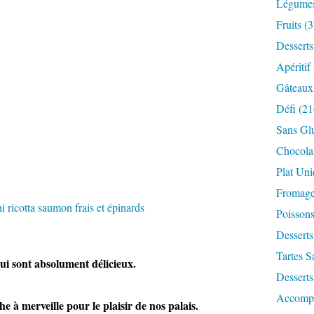
Légume
Fruits
(3
Desserts
Apéritif
Gâteaux
Défi
(21
Sans Gl
Chocola
Plat Un
Fromag
Poisson
Desserts
Tartes S
 sont absolument délicieux.
Desserts
Accomp
 à merveille pour le plaisir de nos palais.