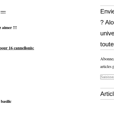
Envi
!!
? Al
er !!!
unive
toute
pour 16 cannellonis:
Abonnez-
articles 
Artic
 basilic