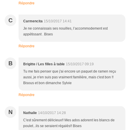
Répondre
C
Carmencita
15/10/2017 14:41
Je ne connaissais ses nouilles, l’accommodement est
appétissant . Bises
Répondre
B
Brigitte / Les filles à table
15/10/2017 09:19
Tu me fais penser que j'ai encore un paquet de ramen reçu
aussi, je n'en suis pas vraiment familière, mais c'est bon !!
Bisous et bon dimanche Sylvie
Répondre
N
Nathalie
14/10/2017 14:28
C'est sûrement délicieux!! Mes ados adorent les blancs de
poulet...ils se seraient régalés!! Bises