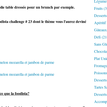
Légume
 jolie table dressée pour un brunch par exemple.
Fruits
(3
Desserts
oodista challenge # 23 dont le thème vous l'aurez deviné
Apéritif
Gâteaux
Défi
(21
Sans Gl
Chocola
Plat Un
Fromag
Poisson
Desserts
Tartes S
ce que la foodista?
Desserts
Accomp