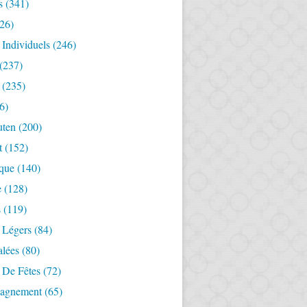
s
(341)
26)
 Individuels
(246)
(237)
(235)
6)
uten
(200)
t
(152)
ique
(140)
e
(128)
s
(119)
 Légers
(84)
alées
(80)
 De Fêtes
(72)
agnement
(65)