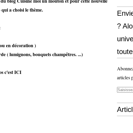
e du blog
Cuisine moi un mouton
et pour cette nouvelle
o
qui a choisi le thème.
Envi
? Al
:
unive
 ou en décoration )
toute
e ( lumignons, bouquets champêtres. ...)
Abonnez-
c'est
ICI
articles 
Artic