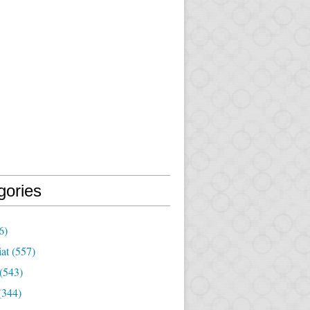
gories
6)
iat
(557)
(543)
(344)