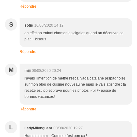
Répondre
S
sotis
10/08/2020 14:12
en effet on entant chanter les cigales quand on découvre ce
plat!!!! bisous
Répondre
M
miji
08/08/2020 20:24
j'avais l'intention de mettre l'escalivada catalane (espagnole)
sur mon blog de cuisine nouveau né mais je vais attendre ; ta
recette est top et bravo pour les photos .<br /> passe de
bonnes vacances!
Répondre
L
LadyMilonguera
08/08/2020 19:27
Hummmmmm... Comme c'est bon ça !