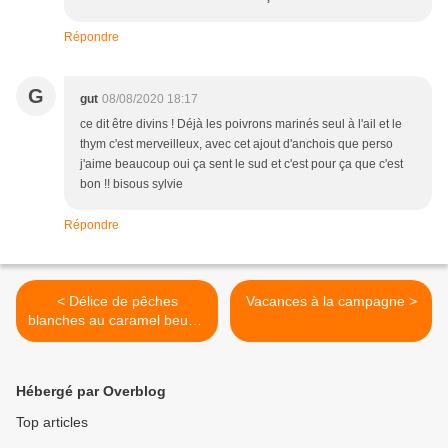
Répondre
G
gut
08/08/2020 18:17
ce dit être divins ! Déjà les poivrons marinés seul à l'ail et le
thym c'est merveilleux, avec cet ajout d'anchois que perso
j'aime beaucoup oui ça sent le sud et c'est pour ça que c'est
bon !! bisous sylvie
Répondre
< Délice de pêches
Vacances à la campagne >
blanches au caramel beurre
salé
Hébergé par Overblog
Top articles