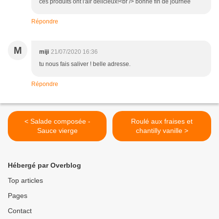
ces produits ont l'air délicieux!<br /> bonne fin de journée
Répondre
M
miji
21/07/2020 16:36
tu nous fais saliver ! belle adresse.
Répondre
< Salade composée -
Roulé aux fraises et
Sauce vierge
chantilly vanille >
Hébergé par Overblog
Top articles
Pages
Contact