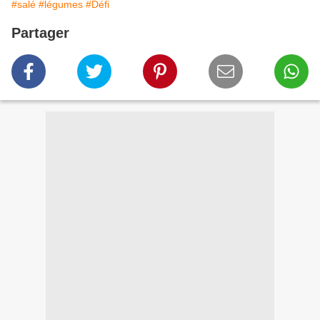
#salé
#légumes
#Défi
Partager