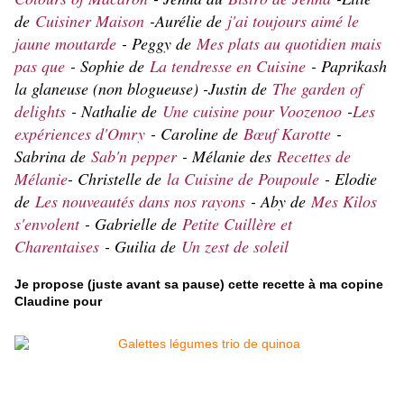
de
Cuisiner Maison
-Aurélie de
j'ai toujours aimé le
jaune moutarde
- Peggy de
Mes plats au quotidien mais
pas que
- Sophie de
La tendresse en Cuisine
- Paprikash
la glaneuse (non blogueuse) -Justin de
The garden of
delights
- Nathalie de
Une cuisine pour Voozenoo
-
Les
expériences d'Omry
- Caroline de
Bœuf Karotte
-
Sabrina de
Sab'n pepper
- Mélanie des
Recettes de
Mélanie
- Christelle de
la Cuisine de Poupoule
- Elodie
de
Les nouveautés dans nos rayons
- Aby de
Mes Kilos
s'envolent
- Gabrielle de
Petite Cuillère et
Charentaises
- Guilia de
Un zest de soleil
Je propose (juste avant sa pause) cette recette à ma copine
Claudine pour