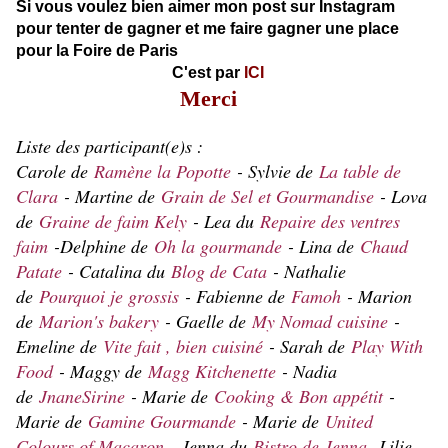
Si vous voulez bien aimer mon post sur Instagram
pour tenter de gagner et me faire gagner une place
pour la Foire de Paris
C'est par
ICI
Merci
Liste des participant(e)s :
Carole de
Ramène la Popotte
- Sylvie de
La table de
Clara
- Martine de
Grain de Sel et Gourmandise
- Lova
de
Graine de faim Kely
- Lea du
Repaire des ventres
faim
-Delphine de
Oh la gourmande
- Lina de
Chaud
Patate
- Catalina du
Blog de Cata
- Nathalie
de
Pourquoi je grossis
- Fabienne de
Famoh
- Marion
de
Marion's bakery
- Gaelle de
My Nomad cuisine
-
Emeline de
Vite fait , bien cuisiné
- Sarah de
Play With
Food
- Maggy de
Magg Kitchenette
- Nadia
de
JnaneSirine
- Marie de
Cooking & Bon appétit
-
Marie de
Gamine Gourmande
- Marie de
United
Colours of Macaron
- Jenna du
Bistro de Jenna
-Lilie