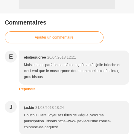
Commentaires
Ajouter un commentaire
E
elodiesucree
20/04/2018 12:21
Mais elle est parfaitement à mon goût ta très jolie brioche et
c'est vrai que le mascarpone donne un moelleux délicieux,
gros bisous
Répondre
J
jackie
31/03/2018 18:24
Coucou Clara Joyeuses fêtes de Pâque, voici ma
participation. Bisous https://www.jackiecuisine.com/la-
colombe-de-paques/