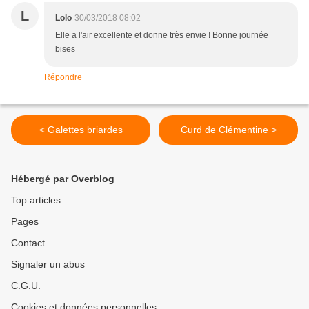
L
Lolo
30/03/2018 08:02
Elle a l'air excellente et donne très envie ! Bonne journée
bises
Répondre
< Galettes briardes
Curd de Clémentine >
Hébergé par Overblog
Top articles
Pages
Contact
Signaler un abus
C.G.U.
Cookies et données personnelles