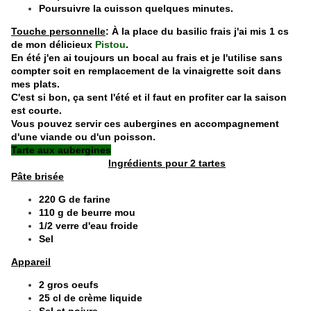
Poursuivre la cuisson quelques minutes.
Touche personnelle
: À la place du basilic frais j'ai mis 1 cs
de mon délicieux
Pistou
.
En été j'en ai toujours un bocal au frais et je l'utilise sans
compter soit en remplacement de la vinaigrette soit dans
mes plats.
C'est si bon, ça sent l'été et il faut en profiter car la saison
est courte.
​​​​​​​Vous pouvez servir ces aubergines en accompagnement
d'une viande ou d'un poisson.
Tarte aux aubergines
Ingrédients pour 2 tartes
Pâte brisée
220 G de farine
110 g de beurre mou
1/2 verre d'eau froide
Sel
Appareil
2 gros oeufs
25 cl de crème liquide