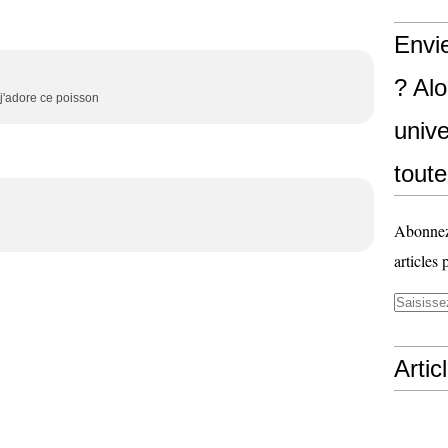
Envi
? Al
! j'adore ce poisson
unive
toute
Abonnez-
articles 
Artic