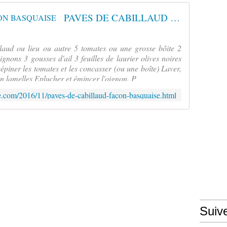
PAVES DE CABILLAUD FACON BASQUAISE
laud ou lieu ou autre 5 tomates ou une grosse bôite 2
gnons 3 gousses d'ail 3 feuilles de laurier olives noires
épépiner les tomates et les concasser (ou une boîte) Laver,
en lamelles Eplucher et émincer l'oignon. P
.com/2016/11/paves-de-cabillaud-facon-basquaise.html
Suiv