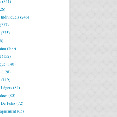
s
(341)
26)
 Individuels
(246)
(237)
(235)
6)
uten
(200)
t
(152)
ique
(140)
e
(128)
s
(119)
 Légers
(84)
alées
(80)
 De Fêtes
(72)
agnement
(65)