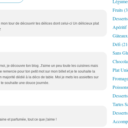
Légume
Fruits
(3
Desserts
 mon tour de découvrir tes délices dont celui-ci Un délicieux plat
Apéritif
z
Gâteaux
Défi
(21
Sans Gl
Chocola
moi, je découvre ton blog. J'aime un peu toute les cuisines mais
Plat Un
e remercie pour ton petit mot sur mon billet et je te souhaite la
 majorité dédié à la déco de table. Moi je mets les assiettes sur
Fromag
 Je te souhaite une douce journée.
Poisson
Desserts
Tartes S
Desserts
ine et parfumée, tout ce que j'aime !
Accomp