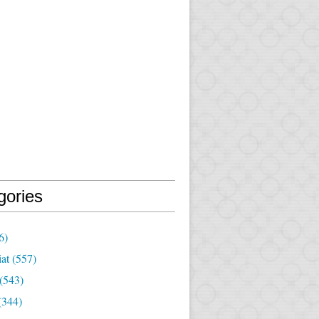
gories
6)
iat
(557)
(543)
(344)