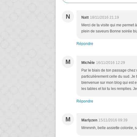
N
Natt
18/11/2016 21:19
Merci de ta visite qui me permet à
plein de saveurs Bonne soirée bi
Répondre
M
Michèle
16/11/2016 12:29
Par le biais de ton passage chez 
particulièrement celle du sud. Je t
bienvenue sur mon blog qui est en
les tables et toi tu les remplies.
Répondre
M
Marlyzen
15/11/2016 09:39
Mmmmh, belle assiette colorée, sa