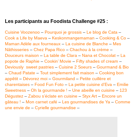
Les participants au Foodista Challenge #25 :
Cuisine Voozenoo
–
Pourquoi je grossis
–
Le blog de Cata
–
Cook a Life by Maeva
–
Keskonmangemaman
–
Cooking & Co
–
Maman Adèle aux fourneaux
–
La cuisine de Blanche
–
Mes
Nâthisseries
–
Chez Papa Rico
–
Chachou à la crème
–
Douceurs maison
–
La table de Clara
–
Nana et Chocolat
–
La
popote de Raphie
–
Cookin’ Movie
–
Fifty shades of cream
–
Deviously sweet pastries
–
Cuisine 2 Soeurs
–
Gourmand & Bio
–
Chaud Patate
–
Tout simplement fait maison
–
Cooking bon
appêtit
–
Dévorez moi
–
Gourmiland
–
Petite cuillère et
charentaises
–
Food Fun Foto
–
La petite cuisine d’Eva
–
Emilie
Sweetness
–
Oh la gourmande !
–
Une abeille en cuisine
–
123
Dégustez
–
Zabou s’éclate en cuisine
–
Styx Art
–
Encore un
gâteau !
–
Mon carnet café
–
Les gourmandises de Ya
–
Comme
une envie de
–
Cyrielle gourmandise
–