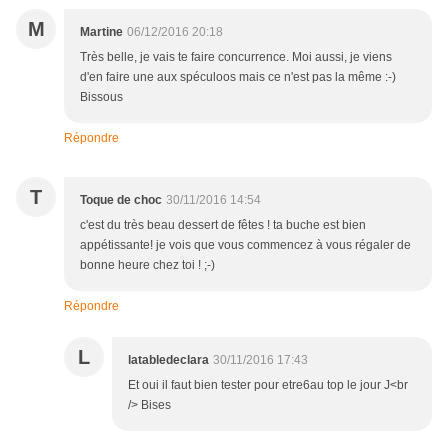
M
Martine
06/12/2016 20:18
Très belle, je vais te faire concurrence. Moi aussi, je viens
d'en faire une aux spéculoos mais ce n'est pas la même :-)
Bissous
Répondre
T
Toque de choc
30/11/2016 14:54
c'est du très beau dessert de fêtes ! ta buche est bien
appétissante! je vois que vous commencez à vous régaler de
bonne heure chez toi ! ;-)
Répondre
L
latabledeclara
30/11/2016 17:43
Et oui il faut bien tester pour etre6au top le jour J<br
/> Bises