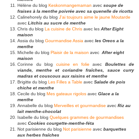
Hélène du blog
Keskonmangemaman
avec
soupe de
fraises à la menthe poivrée avec sa quenelle de ricotta
Calinehorely du blog
J’ai toujours aime le jaune Moutarde
avec
Litchis au sucre de menthe
Chris du blog
La cuisine de Chris
avec les
After Eight
maison
Assia du blog
Gourmandise Assia
avec
les Oreos a la
menthe
Michelle du blog
Plaisir de la maison
avec
After eight
maison
Corinne du blog
cuisine en folie
avec
Boulettes de
viande, menthe et coriandre fraîches, sauce curry
madras et couscous aux raisins et menthe
Brigitte du blog
Les Filles a Table
avec
Salade de pois
chiche et menthe
Cecile du blog
Mes gateaux rigolos
avec
Glace a la
menthe
Annabelle du blog
Merveilles et gourmandise
avec
Riz au
lait menthe-chocolat
Isabelle du blog
Quelques grammes de gourmandises
avec
Cookies courgette-menthe-féta
Not parisienne du blog
Not parisienne
avec
barquettes
aux herbes fraîches