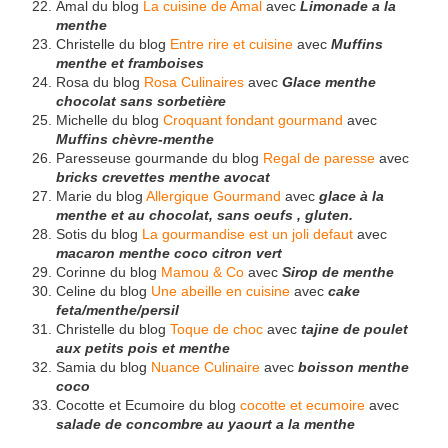
Amal du blog
La cuisine de Amal
avec
Limonade a la
menthe
Christelle du blog
Entre rire et cuisine
avec
Muffins
menthe et framboises
Rosa du blog
Rosa Culinaires
avec
Glace menthe
chocolat sans sorbetière
Michelle du blog
Croquant fondant gourmand
avec
Muffins chèvre-menthe
Paresseuse gourmande du blog
Regal de paresse
avec
bricks crevettes menthe avocat
Marie du blog
Allergique Gourmand
avec
glace à la
menthe et au chocolat, sans oeufs , gluten.
Sotis du blog
La gourmandise est un joli defaut
avec
macaron menthe coco citron vert
Corinne du blog
Mamou & Co
avec
Sirop de menthe
Celine du blog
Une abeille en cuisine
avec
cake
feta/menthe/persil
Christelle du blog
Toque de choc
avec
tajine de poulet
aux petits pois et menthe
Samia du blog
Nuance Culinaire
avec
boisson menthe
coco
Cocotte et Ecumoire du blog
cocotte et ecumoire
avec
salade de concombre au yaourt a la menthe