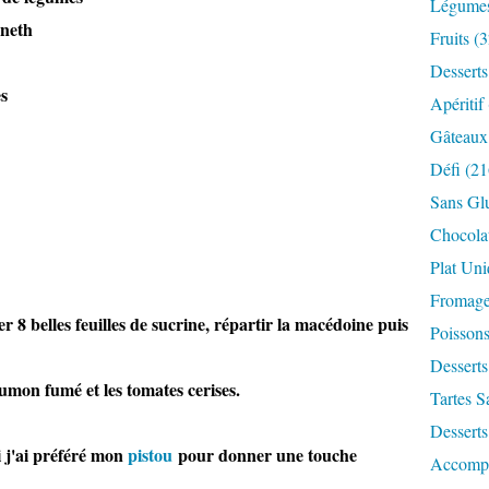
Légume
aneth
Fruits
(3
Desserts
es
Apéritif
Gâteaux
Défi
(21
Sans Gl
Chocola
Plat Un
Fromag
r 8 belles feuilles de sucrine, répartir la macédoine puis
Poisson
Desserts
aumon fumé et les tomates cerises.
Tartes S
Desserts
 j'ai préféré mon
pistou
pour donner une touche
Accomp