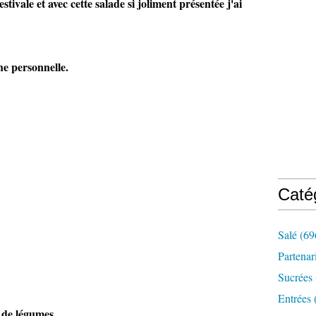
stivale et avec cette salade si joliment présentée j'ai
he personnelle.
Caté
Salé
(69
Partenar
Sucrées
Entrées
 de légumes