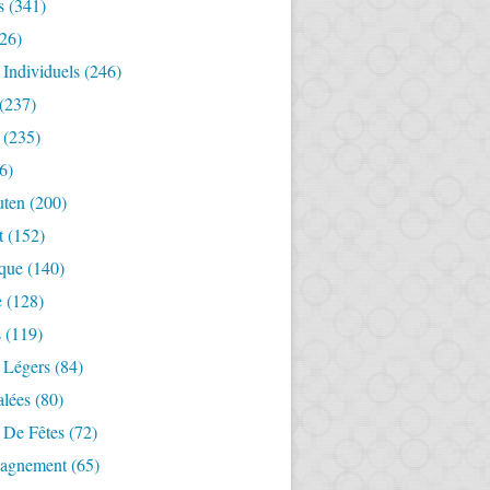
s
(341)
26)
 Individuels
(246)
(237)
(235)
6)
uten
(200)
t
(152)
ique
(140)
e
(128)
s
(119)
 Légers
(84)
alées
(80)
 De Fêtes
(72)
agnement
(65)