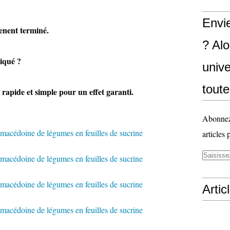
Envi
ent terminé.
? Al
ué ?
unive
toute
rapide et simple pour un effet garanti.
Abonnez-
articles 
Artic