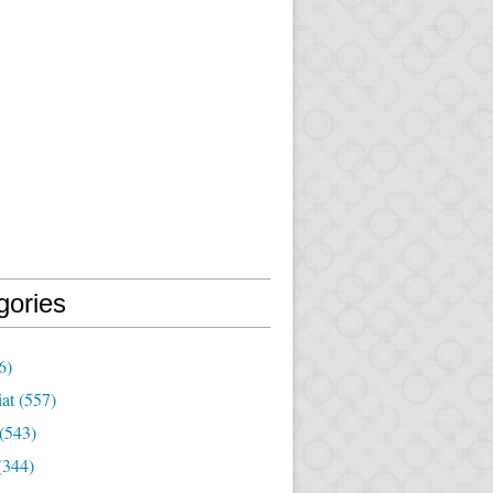
gories
6)
iat
(557)
(543)
(344)