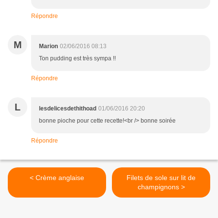
Répondre
M
Marion
02/06/2016 08:13
Ton pudding est très sympa !!
Répondre
L
lesdelicesdethithoad
01/06/2016 20:20
bonne pioche pour cette recette!<br /> bonne soirée
Répondre
< Crème anglaise
Filets de sole sur lit de
champignons >